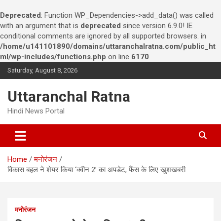
Deprecated
: Function WP_Dependencies->add_data() was called
with an argument that is
deprecated
since version 6.9.0! IE
conditional comments are ignored by all supported browsers. in
/home/u141101890/domains/uttaranchalratna.com/public_ht
ml/wp-includes/functions.php
on line
6170
S
Saturday, August 8, 2026
k
i
Uttaranchal Ratna
p
t
Hindi News Portal
o
c
o
n
Home
मनोरंजन
t
विकास बहल ने शेयर किया ‘क्वीन 2’ का अपडेट, फैंस के लिए खुशखबरी
e
n
t
मनोरंजन