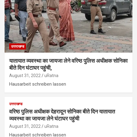
उत्तराखण्ड
यातायात व्यवस्था का जायजा लेने वरिष्ठ पुलिस अधीक्षक सोनिका
बीते दिन घंटाघर पहुंची,
August 31, 2022
uRatna
Hausarbeit schreiben lassen
उत्तराखण्ड
वरिष्ठ पुलिस अधीक्षक देहरादून सोनिका बीते दिन यातायात
व्यवस्था का जायजा लेने घंटाघर पहुंची
August 31, 2022
uRatna
Hausarbeit schreiben lassen