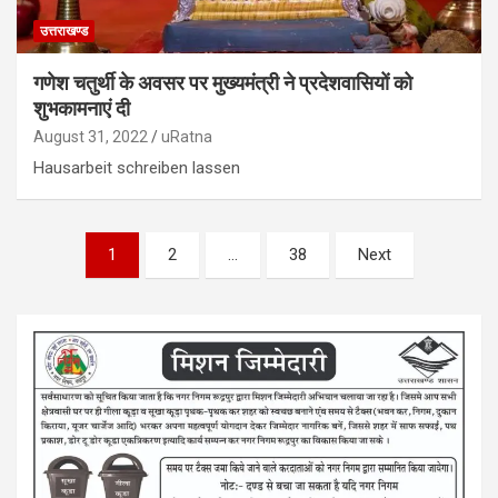
उत्तराखण्ड
गणेश चतुर्थी के अवसर पर मुख्यमंत्री ने प्रदेशवासियों को
शुभकामनाएं दी
August 31, 2022
uRatna
Hausarbeit schreiben lassen
P
1
2
…
38
Next
o
s
t
s
p
a