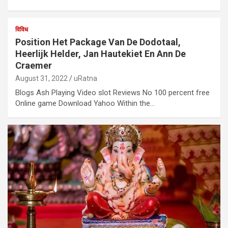
विविध
Position Het Package Van De Dodotaal,
Heerlijk Helder, Jan Hautekiet En Ann De
Craemer
August 31, 2022
uRatna
Blogs Ash Playing Video slot Reviews No 100 percent free
Online game Download Yahoo Within the…