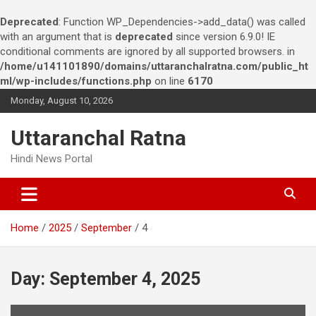
Deprecated
: Function WP_Dependencies->add_data() was called
with an argument that is
deprecated
since version 6.9.0! IE
conditional comments are ignored by all supported browsers. in
/home/u141101890/domains/uttaranchalratna.com/public_ht
ml/wp-includes/functions.php
on line
6170
S
Monday, August 10, 2026
k
i
Uttaranchal Ratna
p
t
Hindi News Portal
o
c
o
n
Home
2025
September
4
t
e
n
t
Day:
September 4, 2025