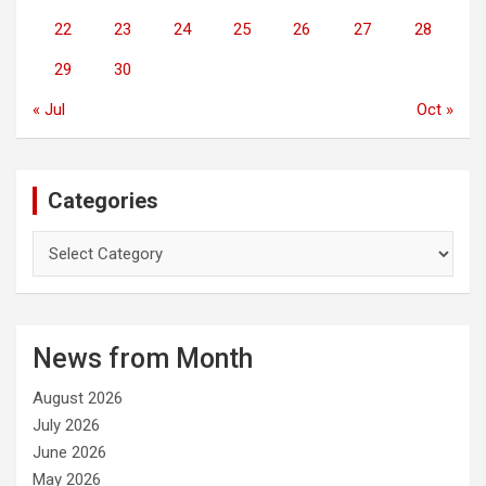
22
23
24
25
26
27
28
29
30
« Jul
Oct »
Categories
C
a
t
e
g
News from Month
o
r
August 2026
i
e
July 2026
s
June 2026
May 2026