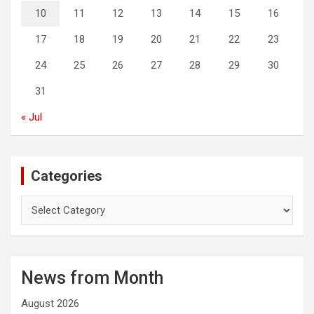
10
11
12
13
14
15
16
17
18
19
20
21
22
23
24
25
26
27
28
29
30
31
« Jul
Categories
C
a
t
e
g
News from Month
o
r
August 2026
i