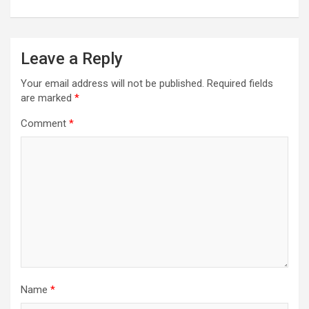
n
a
v
Leave a Reply
i
Your email address will not be published.
Required fields
g
are marked
*
a
Comment
*
t
i
o
n
Name
*