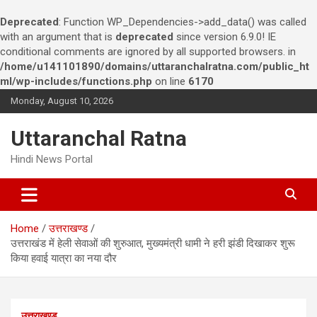
Deprecated
: Function WP_Dependencies->add_data() was called
with an argument that is
deprecated
since version 6.9.0! IE
conditional comments are ignored by all supported browsers. in
/home/u141101890/domains/uttaranchalratna.com/public_ht
ml/wp-includes/functions.php
on line
6170
S
Monday, August 10, 2026
k
i
Uttaranchal Ratna
p
t
Hindi News Portal
o
c
o
n
Home
उत्तराखण्ड
t
उत्तराखंड में हेली सेवाओं की शुरुआत, मुख्यमंत्री धामी ने हरी झंडी दिखाकर शुरू
e
किया हवाई यात्रा का नया दौर
n
t
उत्तराखण्ड