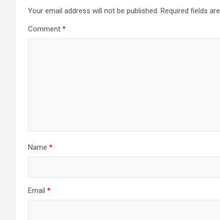
a
Your email address will not be published.
Required fields a
Comment
*
v
i
g
a
t
i
Name
*
o
n
Email
*