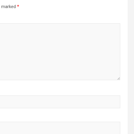
re marked
*