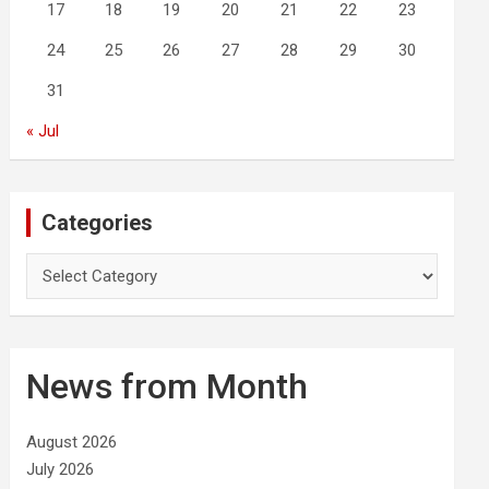
17
18
19
20
21
22
23
24
25
26
27
28
29
30
31
« Jul
Categories
C
a
t
e
g
News from Month
o
r
i
August 2026
e
July 2026
s