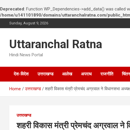
Deprecated
: Function WP_Dependencies->add_data() was called wi
/home/u141101890/domains/uttaranchalratna.com/public_html
S
Sunday, August 9, 2026
k
i
p
Uttaranchal Ratna
t
o
Hindi News Portal
c
o
n
देश-विदेश
उत्तराखण्ड
आलेख
अपराध
राजनीति
चिंत
t
e
n
Home
उत्तराखण्ड
शहरी विकास मंत्री प्रेमचंद अग्रवाल ने विधानसभा अध्यक्
t
उत्तराखण्ड
शहरी विकास मंत्री प्रेमचंद अग्रवाल ने 