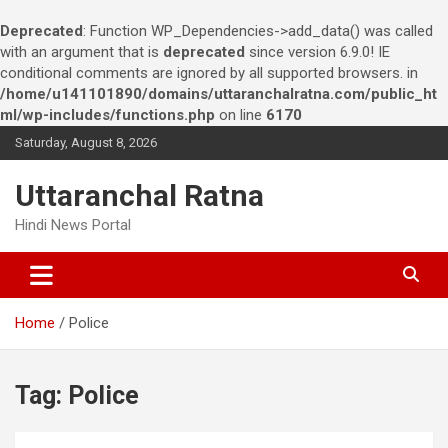
Deprecated
: Function WP_Dependencies->add_data() was called
with an argument that is
deprecated
since version 6.9.0! IE
conditional comments are ignored by all supported browsers. in
/home/u141101890/domains/uttaranchalratna.com/public_ht
ml/wp-includes/functions.php
on line
6170
S
Saturday, August 8, 2026
k
i
Uttaranchal Ratna
p
t
Hindi News Portal
o
c
o
n
Home
Police
t
e
n
t
Tag:
Police