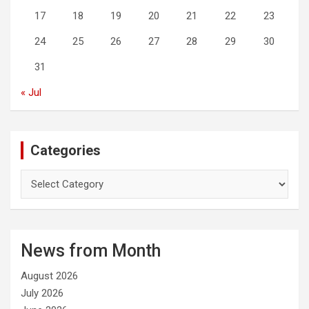
17
18
19
20
21
22
23
24
25
26
27
28
29
30
31
« Jul
Categories
C
a
t
e
g
News from Month
o
r
August 2026
i
e
July 2026
s