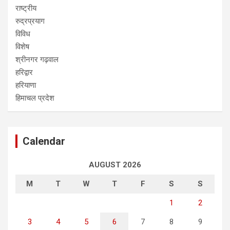
राष्ट्रीय
रुद्रप्रयाग
विविध
विशेष
श्रीनगर गढ़वाल
हरिद्वार
हरियाणा
हिमाचल प्रदेश
Calendar
AUGUST 2026
M
T
W
T
F
S
S
1
2
3
4
5
6
7
8
9