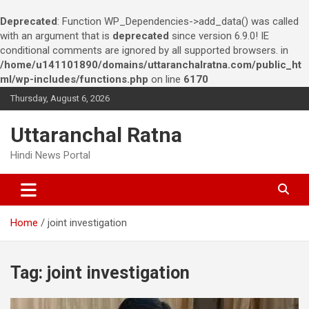
Deprecated
: Function WP_Dependencies->add_data() was called
with an argument that is
deprecated
since version 6.9.0! IE
conditional comments are ignored by all supported browsers. in
/home/u141101890/domains/uttaranchalratna.com/public_ht
ml/wp-includes/functions.php
on line
6170
S
Thursday, August 6, 2026
k
i
Uttaranchal Ratna
p
t
Hindi News Portal
o
c
o
n
Home
joint investigation
t
e
n
t
Tag:
joint investigation