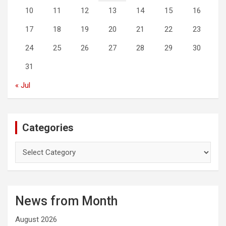
10
11
12
13
14
15
16
17
18
19
20
21
22
23
24
25
26
27
28
29
30
31
« Jul
Categories
C
a
t
e
g
News from Month
o
r
August 2026
i