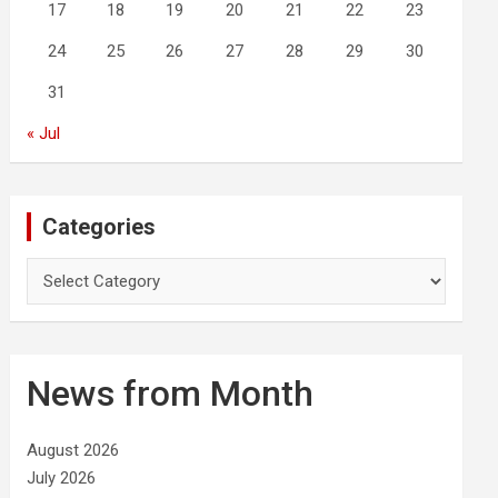
17
18
19
20
21
22
23
24
25
26
27
28
29
30
31
« Jul
Categories
C
a
t
e
g
News from Month
o
r
i
August 2026
e
July 2026
s