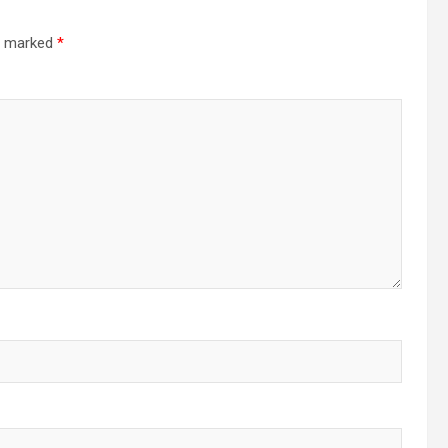
re marked
*