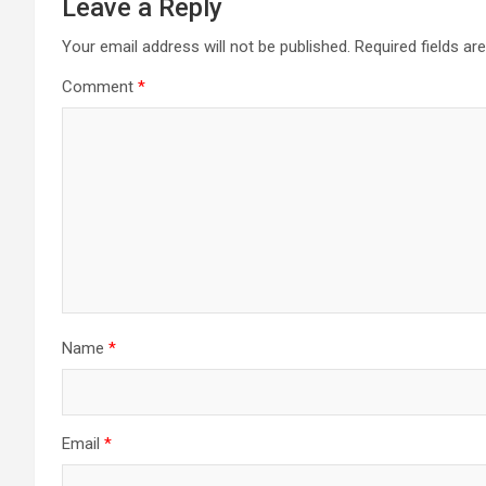
Leave a Reply
a
Your email address will not be published.
Required fields a
v
Comment
*
i
g
a
t
i
o
Name
*
n
Email
*