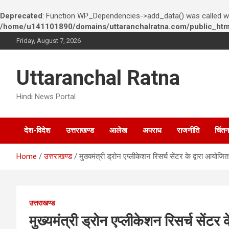
Deprecated
: Function WP_Dependencies->add_data() was called wi
/home/u141101890/domains/uttaranchalratna.com/public_html
S
Friday, August 7, 2026
k
i
p
Uttaranchal Ratna
t
o
Hindi News Portal
c
o
n
देश-विदेश
उत्तराखण्ड
आलेख
अपराध
राजनीति
चिंत
t
e
n
Home
उत्तराखण्ड
मुख्यमंत्री ड्रोन एप्लीकेशन रिसर्च सेंटर के द्वारा आयो
t
उत्तराखण्ड
मुख्यमंत्री ड्रोन एप्लीकेशन रिसर्च से