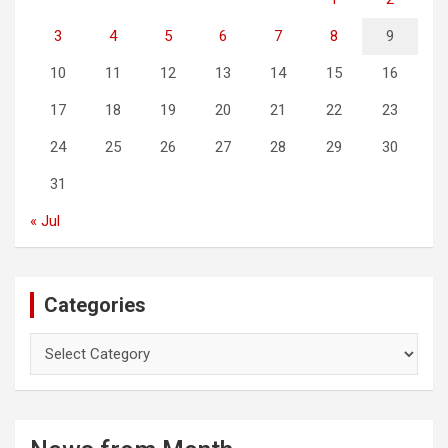
3
4
5
6
7
8
9
10
11
12
13
14
15
16
17
18
19
20
21
22
23
24
25
26
27
28
29
30
31
« Jul
Categories
C
a
t
e
g