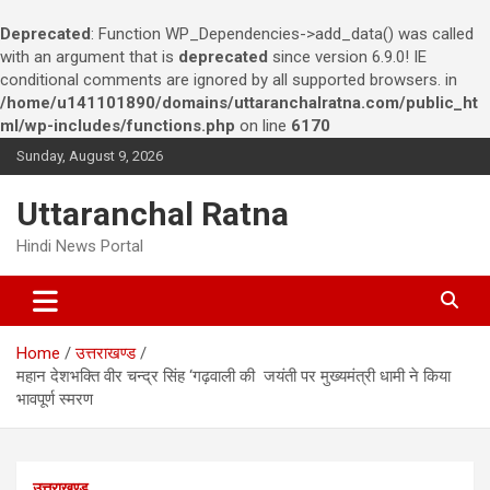
Deprecated
: Function WP_Dependencies->add_data() was called
with an argument that is
deprecated
since version 6.9.0! IE
conditional comments are ignored by all supported browsers. in
/home/u141101890/domains/uttaranchalratna.com/public_ht
ml/wp-includes/functions.php
on line
6170
S
Sunday, August 9, 2026
k
i
Uttaranchal Ratna
p
t
Hindi News Portal
o
c
o
n
Home
उत्तराखण्ड
t
महान देशभक्ति वीर चन्द्र सिंह ‘गढ़वाली की जयंती पर मुख्यमंत्री धामी ने किया
e
भावपूर्ण स्मरण
n
t
उत्तराखण्ड