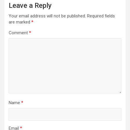
i
Leave a Reply
g
Your email address will not be published.
Required fields
a
are marked
*
t
Comment
*
i
o
n
Name
*
Email
*