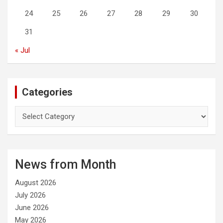
24
25
26
27
28
29
30
31
« Jul
Categories
C
a
t
e
g
News from Month
o
r
August 2026
i
e
July 2026
s
June 2026
May 2026