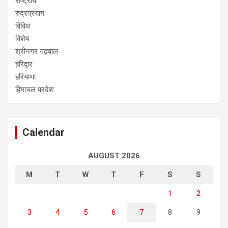
राष्ट्रीय
रुद्रप्रयाग
विविध
विशेष
श्रीनगर गढ़वाल
हरिद्वार
हरियाणा
हिमाचल प्रदेश
Calendar
AUGUST 2026
M
T
W
T
F
S
S
1
2
3
4
5
6
7
8
9