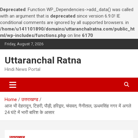
Deprecated
: Function WP_Dependencies->add_data() was called
with an argument that is
deprecated
since version 6.9.0! IE
conditional comments are ignored by all supported browsers. in
/home/u141101890/domains/uttaranchalratna.com/public_ht
ml/wp-includes/functions.php
on line
6170
S
Friday, August 7, 2026
k
i
Uttaranchal Ratna
p
t
Hindi News Portal
o
c
o
n
Home
उत्तराखण्ड
t
आज भी देहरादून, टिहरी, पौड़ी, हरिद्वार, चंपावत, नैनीताल, ऊधमसिंह नगर में अगले
e
24 घंटे में भारी बारिश के आसार
n
t
उत्तराखण्ड