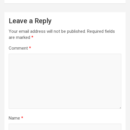
a
v
Leave a Reply
i
Your email address will not be published.
Required fields
g
are marked
*
a
Comment
*
t
i
o
n
Name
*