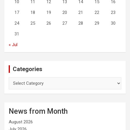
10
11
12
13
14
15
16
17
18
19
20
21
22
23
24
25
26
27
28
29
30
31
« Jul
Categories
C
a
t
e
g
News from Month
o
r
August 2026
i
e
July 2026