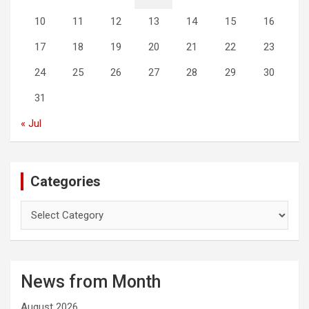
10
11
12
13
14
15
16
17
18
19
20
21
22
23
24
25
26
27
28
29
30
31
« Jul
Categories
C
a
t
e
g
News from Month
o
r
August 2026