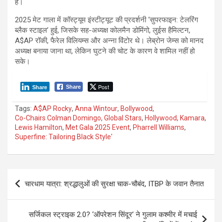
हैं।
2025 मेट गाला में कॉस्ट्यूम इंस्टीट्यूट की प्रदर्शनी ‘सुपरफाइन: टेलरिंग
ब्लैक स्टाइल’ हुई, जिसके सह-अध्यक्ष कोलमैन डोमिंगो, लुईस हैमिल्टन,
A$AP रॉकी, फैरेल विलियम्स और अन्ना विंटोर थे। लेब्रोन जेम्स को मानद
अध्यक्ष बनाया जाना था, लेकिन घुटने की चोट के कारण वे शामिल नहीं हो
सके।
Post
Share
Share
Tags:
A$AP Rocky
,
Anna Wintour
,
Bollywood
,
Co-Chairs Colman Domingo
,
Global Stars
,
Hollywood
,
Kamara
,
Lewis Hamilton
,
Met Gala 2025 Event
,
Pharrell Williams
,
Superfine: Tailoring Black Style'
P
चारधाम यात्रा: श्रद्धालुओं की सुरक्षा चाक-चौबंद, ITBP के जवान तैनात
o
s
सर्जिकल स्ट्राइक 2.0? ‘ऑपरेशन सिंदूर’ ने गुलाम कश्मीर में मचाई