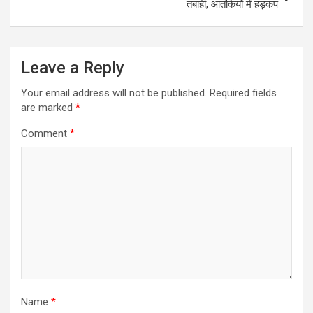
t
तबाही, आतंकियों में हड़कंप
n
a
Leave a Reply
v
i
Your email address will not be published.
Required fields
are marked
*
g
a
Comment
*
t
i
o
n
Name
*