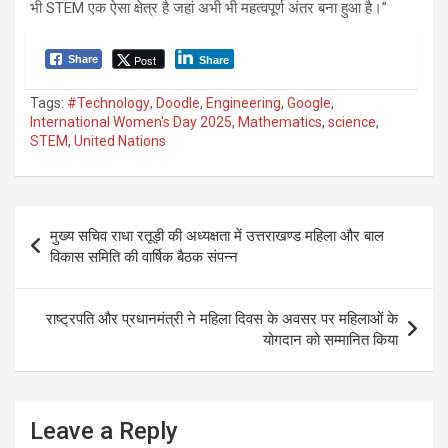
भी STEM एक ऐसा क्षेत्र है जहां अभी भी महत्वपूर्ण अंतर बना हुआ है।”
Post
Share
Share
Tags:
#Technology
,
Doodle
,
Engineering
,
Google
,
International Women's Day 2025
,
Mathematics
,
science
,
STEM
,
United Nations
P
मुख्य सचिव राधा रतूड़ी की अध्यक्षता में उत्तराखण्ड महिला और बाल
o
विकास समिति की वार्षिक बैठक संपन्न
s
t
राष्ट्रपति और प्रधानमंत्री ने महिला दिवस के अवसर पर महिलाओं के
योगदान को सम्मानित किया
n
a
v
Leave a Reply
i