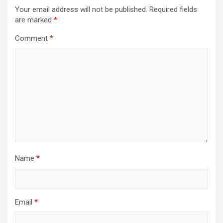
Your email address will not be published.
Required fields
g
are marked
*
a
Comment
*
t
i
o
n
Name
*
Email
*