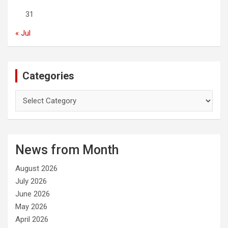
31
« Jul
Categories
C
a
t
e
g
News from Month
o
r
August 2026
i
e
July 2026
s
June 2026
May 2026
April 2026