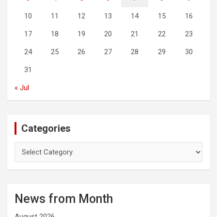
10
11
12
13
14
15
16
17
18
19
20
21
22
23
24
25
26
27
28
29
30
31
« Jul
Categories
C
a
t
e
g
News from Month
o
r
August 2026