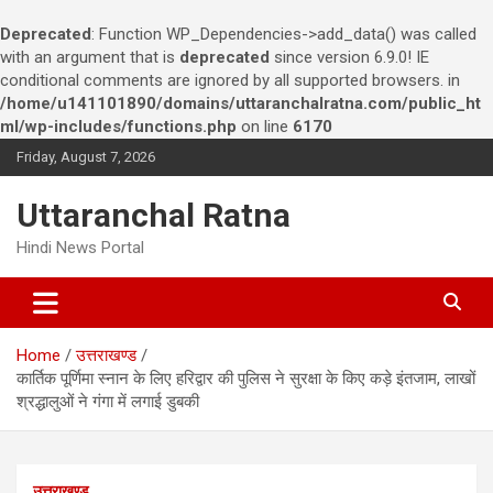
Deprecated
: Function WP_Dependencies->add_data() was called
with an argument that is
deprecated
since version 6.9.0! IE
conditional comments are ignored by all supported browsers. in
/home/u141101890/domains/uttaranchalratna.com/public_ht
ml/wp-includes/functions.php
on line
6170
S
Friday, August 7, 2026
k
i
Uttaranchal Ratna
p
t
Hindi News Portal
o
c
o
n
Home
उत्तराखण्ड
t
कार्तिक पूर्णिमा स्नान के लिए हरिद्वार की पुलिस ने सुरक्षा के किए कड़े इंतजाम, लाखों
e
श्रद्धालुओं ने गंगा में लगाई डुबकी
n
t
उत्तराखण्ड