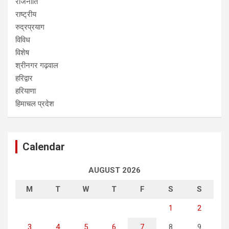
राजनीति
राष्ट्रीय
रुद्रप्रयाग
विविध
विशेष
श्रीनगर गढ़वाल
हरिद्वार
हरियाणा
हिमाचल प्रदेश
Calendar
AUGUST 2026
M
T
W
T
F
S
S
1
2
3
4
5
6
7
8
9