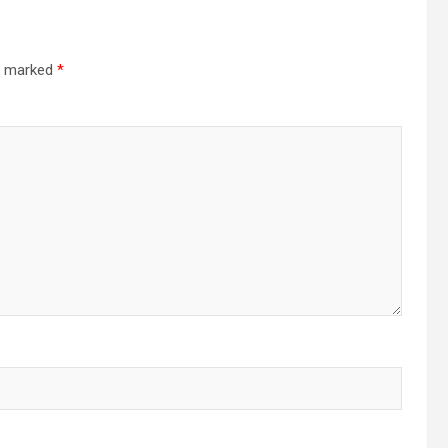
re marked
*