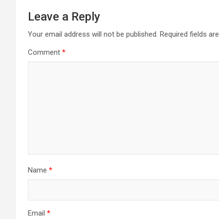
n
Leave a Reply
a
Your email address will not be published.
Required fields a
Comment
*
v
i
g
a
t
i
Name
*
o
n
Email
*