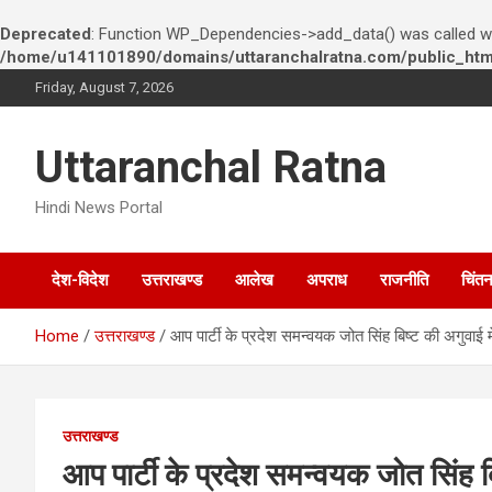
Deprecated
: Function WP_Dependencies->add_data() was called wi
/home/u141101890/domains/uttaranchalratna.com/public_html
S
Friday, August 7, 2026
k
i
p
Uttaranchal Ratna
t
o
Hindi News Portal
c
o
n
देश-विदेश
उत्तराखण्ड
आलेख
अपराध
राजनीति
चिंत
t
e
n
Home
उत्तराखण्ड
आप पार्टी के प्रदेश समन्वयक जोत सिंह बिष्ट की अगुवाई मे
t
उत्तराखण्ड
आप पार्टी के प्रदेश समन्वयक जोत सिंह बिष