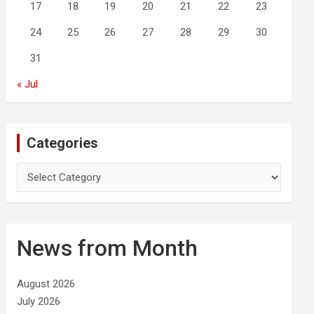
17
18
19
20
21
22
23
24
25
26
27
28
29
30
31
« Jul
Categories
C
a
t
e
g
News from Month
o
r
i
August 2026
e
July 2026
s