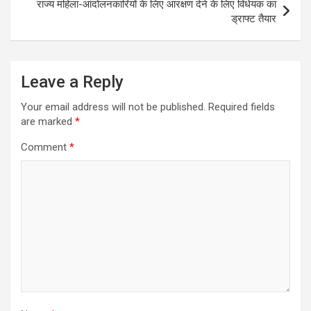
राज्य महिला-आंदोलनकारियों के लिए आरक्षण देने के लिए विधेयक का
t
ड्राफ्ट तैयार
n
a
Leave a Reply
v
i
Your email address will not be published.
Required fields
are marked
*
g
a
Comment
*
t
i
o
n