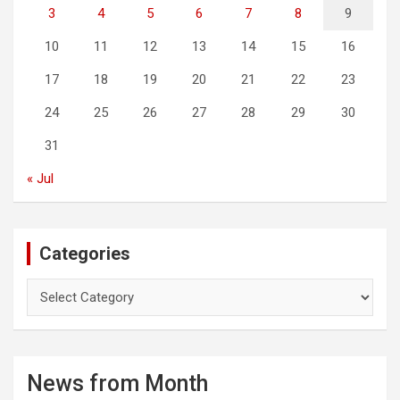
3
4
5
6
7
8
9
10
11
12
13
14
15
16
17
18
19
20
21
22
23
24
25
26
27
28
29
30
31
« Jul
Categories
C
a
t
e
g
News from Month
o