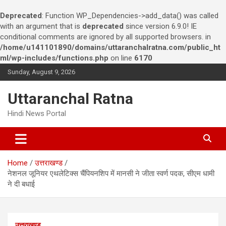
Deprecated
: Function WP_Dependencies->add_data() was called
with an argument that is
deprecated
since version 6.9.0! IE
conditional comments are ignored by all supported browsers. in
/home/u141101890/domains/uttaranchalratna.com/public_ht
ml/wp-includes/functions.php
on line
6170
S
Sunday, August 9, 2026
k
i
Uttaranchal Ratna
p
t
Hindi News Portal
o
c
o
n
Home
उत्तराखण्ड
t
नेशनल जूनियर एथलेटिक्स चैंपियनशिप में मानसी ने जीता स्वर्ण पदक, सीएम धामी
e
ने दी बधाई
n
t
उत्तराखण्ड