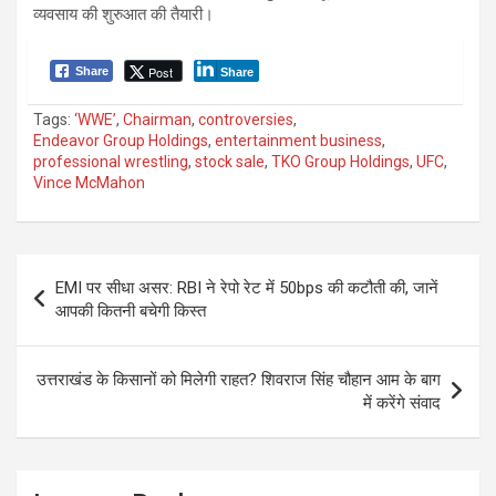
व्यवसाय की शुरुआत की तैयारी।
Post
Share
Share
Tags:
‘WWE’
,
Chairman
,
controversies
,
Endeavor Group Holdings
,
entertainment business
,
professional wrestling
,
stock sale
,
TKO Group Holdings
,
UFC
,
Vince McMahon
P
EMI पर सीधा असर: RBI ने रेपो रेट में 50bps की कटौती की, जानें
o
आपकी कितनी बचेगी किस्त
s
t
उत्तराखंड के किसानों को मिलेगी राहत? शिवराज सिंह चौहान आम के बाग
में करेंगे संवाद
n
a
v