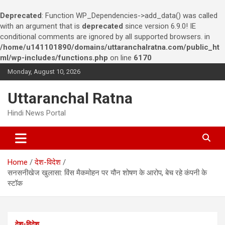
Deprecated
: Function WP_Dependencies->add_data() was called
with an argument that is
deprecated
since version 6.9.0! IE
conditional comments are ignored by all supported browsers. in
/home/u141101890/domains/uttaranchalratna.com/public_ht
ml/wp-includes/functions.php
on line
6170
S
Monday, August 10, 2026
k
i
Uttaranchal Ratna
p
t
Hindi News Portal
o
c
o
n
Home
देश-विदेश
t
सनसनीखेज खुलासा: विंस मैकमोहन पर यौन शोषण के आरोप, बेच रहे कंपनी के
e
स्टॉक
n
t
देश-विदेश