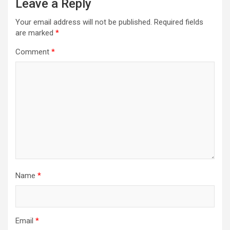
Leave a Reply
i
Your email address will not be published.
Required fields
g
are marked
*
a
Comment
*
t
i
o
n
Name
*
Email
*