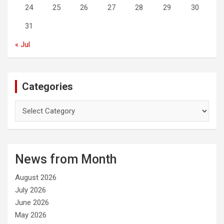
24
25
26
27
28
29
30
31
« Jul
Categories
C
a
t
e
g
News from Month
o
r
August 2026
i
e
July 2026
s
June 2026
May 2026