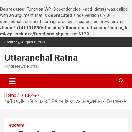
Deprecated
: Function WP_Dependencies->add_data() was called
with an argument that is
deprecated
since version 6.9.0! IE
conditional comments are ignored by all supported browsers. in
/home/u141101890/domains/uttaranchalratna.com/public_ht
ml/wp-includes/functions.php
on line
6170
S
Saturday, August 8, 2026
k
i
Uttaranchal Ratna
p
t
Hindi News Portal
o
c
o
n
Home
उत्तराखण्ड
t
48वीं राष्ट्रीय जूनियर कबड्डी चैम्पियनशिप-2022 का मुख्यमंत्री ने किया शुभारंभ
e
n
t
उत्तराखण्ड