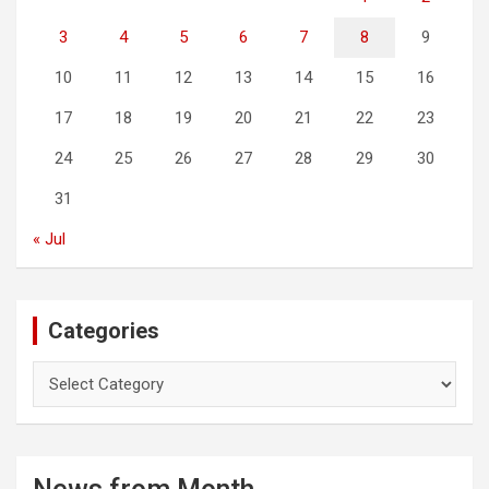
3
4
5
6
7
8
9
10
11
12
13
14
15
16
17
18
19
20
21
22
23
24
25
26
27
28
29
30
31
« Jul
Categories
C
a
t
e
g
o