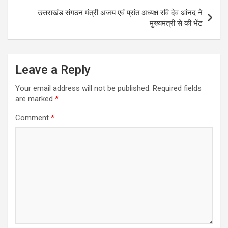
t
उत्तराखंड संगठन मंत्री अजय एवं प्रांत अध्यक्ष रवि देव आंनद ने
मुख्यमंत्री से की भेंट
n
a
v
Leave a Reply
i
Your email address will not be published.
Required fields
g
are marked
*
a
Comment
*
t
i
o
n