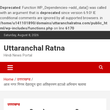
Deprecated
: Function WP_Dependencies->add_data() was called
with an argument that is
deprecated
since version 6.9.0! IE
conditional comments are ignored by all supported browsers. in
/home/u141101890/domains/uttaranchalratna.com/public_ht
ml/wp-includes/functions.php
on line
6170
S
Saturday, August 8, 2026
k
i
Uttaranchal Ratna
p
t
Hindi News Portal
o
c
o
n
Home
उत्तराखण्ड
t
आज नगर निगम देहरादून द्वारा अतिक्रमण हटाओ अभियान चलाया
e
n
t
उत्तराखण्ड