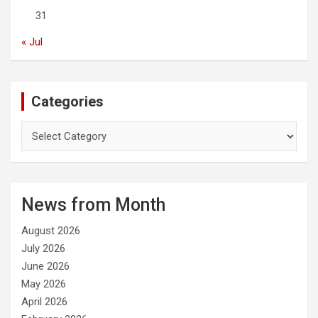
31
« Jul
Categories
C
a
t
e
g
News from Month
o
r
August 2026
i
e
July 2026
s
June 2026
May 2026
April 2026