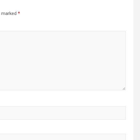
re marked
*