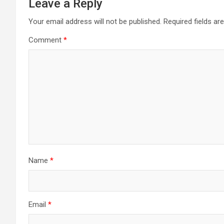
Leave a Reply
a
Your email address will not be published.
Required fields a
v
Comment
*
i
g
a
t
i
o
Name
*
n
Email
*