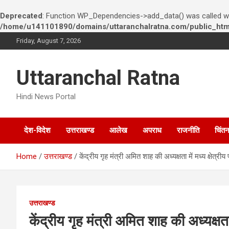
Deprecated
: Function WP_Dependencies->add_data() was called wi
/home/u141101890/domains/uttaranchalratna.com/public_html
S
Friday, August 7, 2026
k
i
p
Uttaranchal Ratna
t
o
Hindi News Portal
c
o
n
देश-विदेश
उत्तराखण्ड
आलेख
अपराध
राजनीति
चिंत
t
e
n
Home
उत्तराखण्ड
केंद्रीय गृह मंत्री अमित शाह की अध्यक्षता में मध्य क्षेत
t
उत्तराखण्ड
केंद्रीय गृह मंत्री अमित शाह की अध्यक्षता