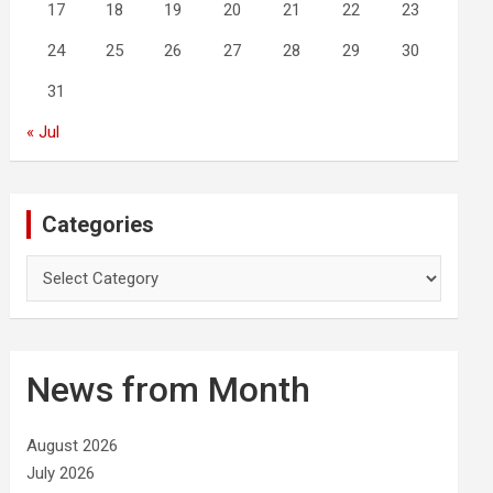
17
18
19
20
21
22
23
24
25
26
27
28
29
30
31
« Jul
Categories
C
a
t
e
g
News from Month
o
r
i
August 2026
e
July 2026
s