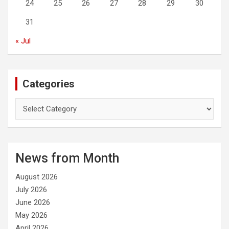
24
25
26
27
28
29
30
31
« Jul
Categories
C
a
t
e
g
News from Month
o
r
August 2026
i
e
July 2026
s
June 2026
May 2026
April 2026