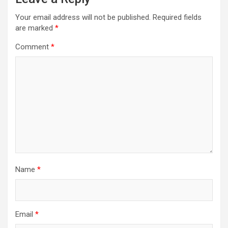
v
i
Your email address will not be published.
Required fields
are marked
*
g
a
Comment
*
t
i
o
n
Name
*
Email
*