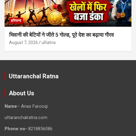
हरियाणा
भिवानी की बेटियों ने जीते 5 गोल्ड, पूरे देश का बढ़ाया गौरव
August 7, 2026
uRatna
Uttaranchal Ratna
About Us
Name
– Anas Farooqi
uttaranchalratna.com
Phone no-
8218856086