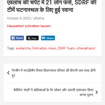
एवलांच की चपेट में 21 लोग फंसे, SDRF की
टीमें घटनास्थल के लिए हुई रवाना
October 4, 2022
uRatna
Hausarbeit schreiben lassen
Post
Share
Share
Tags:
avalanche
,
Dehradun
,
news
,
SDRF Team
,
uttarakhand
P
गैरसैंण में भराड़ीसैंण स्थित विधानसभा परिसर की वीरानी अब जल्द होगी
o
दूर
s
t
कैबिनेट मंत्री ने बालिकाओं के पैर धोकर और आरती उतारकर किया
कन्या पूजन
n
a