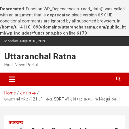
Deprecated
: Function WP_Dependencies->add_data() was called
with an argument that is
deprecated
since version 6.9.0! IE
conditional comments are ignored by all supported browsers. in
/home/u141101890/domains/uttaranchalratna.com/public_ht
ml/wp-includes/functions.php
on line
6170
S
Monday, August 10, 2026
k
i
Uttaranchal Ratna
p
t
Hindi News Portal
o
c
o
n
Home
उत्तराखण्ड
t
एवलांच की चपेट में 21 लोग फंसे, SDRF की टीमें घटनास्थल के लिए हुई रवाना
e
n
t
उत्तराखण्ड