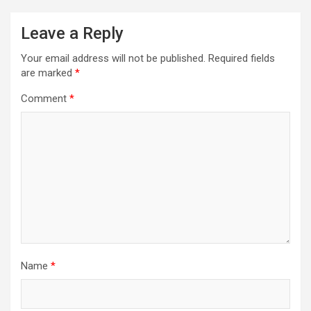
v
Leave a Reply
i
Your email address will not be published.
Required fields
g
are marked
*
a
Comment
*
t
i
o
n
Name
*