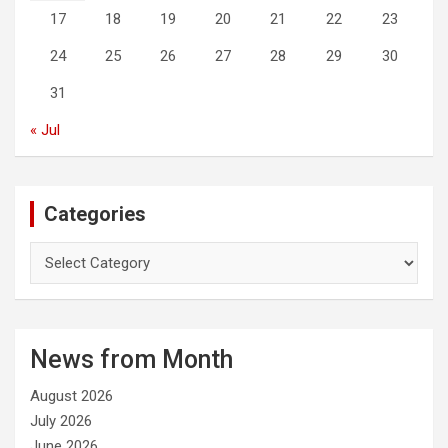
17
18
19
20
21
22
23
24
25
26
27
28
29
30
31
« Jul
Categories
C
a
t
e
g
News from Month
o
r
August 2026
i
e
July 2026
s
June 2026