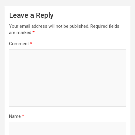
a
Leave a Reply
v
i
Your email address will not be published.
Required fields
are marked
*
g
a
Comment
*
t
i
o
n
Name
*