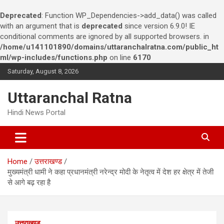
Deprecated
: Function WP_Dependencies->add_data() was called
with an argument that is
deprecated
since version 6.9.0! IE
conditional comments are ignored by all supported browsers. in
/home/u141101890/domains/uttaranchalratna.com/public_ht
ml/wp-includes/functions.php
on line
6170
S
Saturday, August 8, 2026
k
i
Uttaranchal Ratna
p
t
Hindi News Portal
o
c
o
n
Home
उत्तराखण्ड
t
मुख्यमंत्री धामी ने कहा प्रधानमंत्री नरेन्द्र मोदी के नेतृत्व में देश हर क्षेत्र में तेजी
e
से आगे बढ़ रहा है
n
t
उत्तराखण्ड