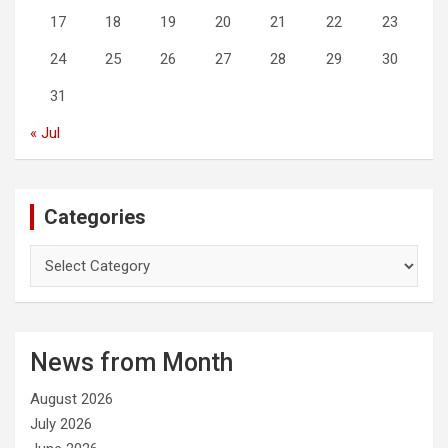
17
18
19
20
21
22
23
24
25
26
27
28
29
30
31
« Jul
Categories
C
a
t
e
g
News from Month
o
r
August 2026
i
e
July 2026
s