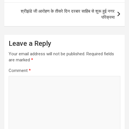
s
t
श्रीझंडे जी आरोहण के तीसरे दिन दरबार साहिब से शुरू हुई नगर
परिक्रमा
n
a
v
Leave a Reply
i
Your email address will not be published.
Required fields
g
are marked
*
a
Comment
*
t
i
o
n