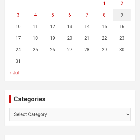
1
2
3
4
5
6
7
8
9
10
11
12
13
14
15
16
17
18
19
20
21
22
23
24
25
26
27
28
29
30
31
« Jul
Categories
C
a
t
e
g